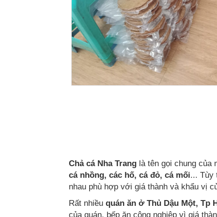
Chả cá Nha Trang
là tên gọi chung của
cá nhồng, các hố, cá đỏ, cá mối
... Tùy
nhau phù hợp với giá thành và khẩu vị c
Rất nhiều
quán ăn ở Thủ Dậu Một, Tp 
của quán, bếp ăn công nghiệp vì giá thà