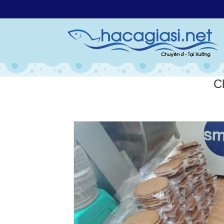
TIN TỨC
Nơi bán chả cá
Liê
C