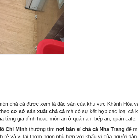
 món chả cá được xem là đặc sản của khu vực Khánh Hòa 
 theo
cơ sở sản xuất chả cá
mà có sự kết hợp các loại cá k
ủa từng gia đình hoặc món ăn ở quán ăn, bếp ăn, quán cafe
Hồ Chí Minh
thường tìm
nơi bán sỉ chả cá Nha Trang
để mu
nh rẻ và vị lại thơm ngon phù hợp với khẩu vị của người dâ