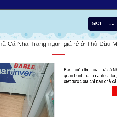
n quan đến chả cá
Chả cá Nha Trang
Chả cá Phan Rang
Chả
GIỚI THIỆU
hả Cá Nha Trang ngon giá rẻ ở Thủ Dầu M
Bạn muốn tìm mua chả cá Nh
quán bánh nánh canh cá lóc
biết được địa chỉ bán chả cá