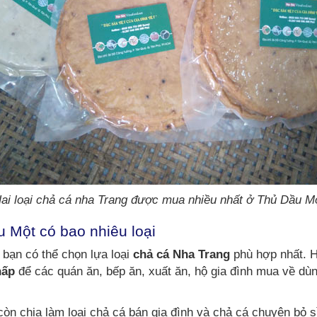
ai loại chả cá nha Trang được mua nhiều nhất ở Thủ Dầu M
 Một có bao nhiêu loại
bạn có thể chọn lựa loại
chả cá Nha Trang
phù hợp nhất. H
hấp
để các quán ăn, bếp ăn, xuất ăn, hộ gia đình mua về dù
òn chia làm loại chả cá bán gia đình và chả cá chuyên bỏ sỉ