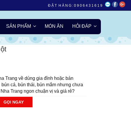
Đ Ặ T H À N G :
0 9 0 6 4 3 1 6 1 9
 cá Vũng Tàu
Chả cá Basa
Chả cá Thác Lác
SẢN PHẨM
MÓN ĂN
HỎI ĐÁP
ột
a Trang về dùng gia đình hoặc bán
, bún cá, bún thái, bún mắm nhưng chưa
 Nha Trang ngon chuận vị và giá rẻ?
GỌI NGAY