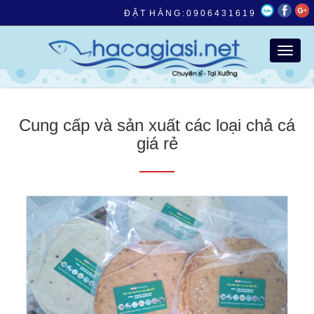
Đ Ặ T H À N G :
0 9 0 6 4 3 1 6 1 9
TIN TỨC
Cung cấp và sản xuất các loại chả cá
giá rẻ