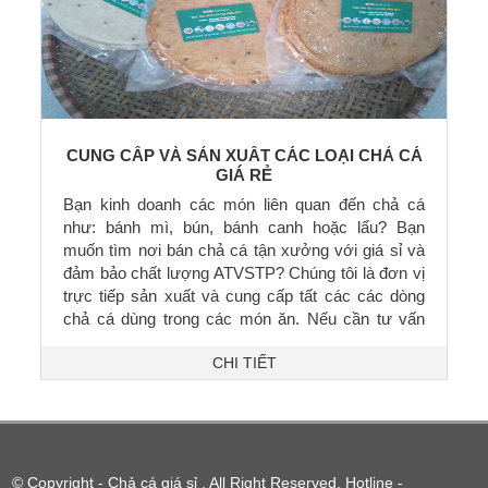
CUNG CẤP VÀ SẢN XUẤT CÁC LOẠI CHẢ CÁ
GIÁ RẺ
Bạn kinh doanh các món liên quan đến chả cá
như: bánh mì, bún, bánh canh hoặc lẩu? Bạn
muốn tìm nơi bán chả cá tận xưởng với giá sỉ và
đảm bảo chất lượng ATVSTP? Chúng tôi là đơn vị
trực tiếp sản xuất và cung cấp tất các các dòng
chả cá dùng trong các món ăn. Nếu cần tư vấn
mở quản hoặc lấy giá sỉ bạn hãy liên hệ với chúng
CHI TIẾT
tôi qua hotline - zalo: 0906 431 619 Ms An
© Copyright -
Chả cá giá sỉ
. All Right Reserved. Hotline -