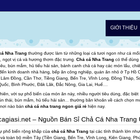
n Bán Sỉ Chả Cá Nha Trang Chất Lượng Cao, 
GIỚI THIỆU
Cá Nha Trang
không chỉ là một món ăn, mà còn là tinh hoa ẩm thực c
hương vị đậm đà của nắng, gió và biển cả. Món đặc sản này đã trở thà
 từ bình dân đến sang trọng.
cá Nha Trang
thường được làm từ những loại cá tươi ngon như cá mối,
, ngọt vị cá và hương thơm đặc trưng.
Chả cá Nha Trang
có thể dùng 
iêu, bún mắm, hủ tiếu hải sản, bánh canh chả cá hay các món lẩu, ch
đến kinh doanh nhà hàng, bếp ăn công nghiệp, quán ăn nhỏ ở Tp Hồ 
 Lâm Đồng, Cần Thơ, Tiềng Giang, Bến Tre, Vĩnh Long, Đồng Tháp, Só
uốc, Bình Phước, Đăk Lăk, Đắc Nông, Gia Lai, Huế....
hiên, với sự phổ biến của món ăn này, nhiều người tiêu dùng, đặc biệt
ún thái, bún mắm, hủ tiếu hải sản... thường băn khoăn về cách chọn 
nơi nào bán
chả cá nha trang ngon giá rẻ
hiện nay.
agiasi.net – Nguồn Bán Sỉ Chả Cá Nha Trang
ự phổ biến rộng khắp của
chả cá Nha Trang
tại các tỉnh thành lớn nh
và toàn bộ miền Tây (Tiền Giang, Bến Tre, Vĩnh Long, Kiên Giang, Phú