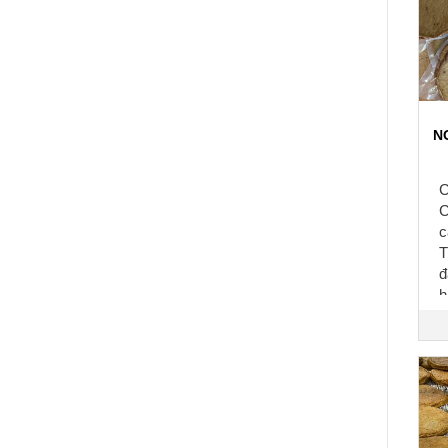
N
C
C
c
T
đ
h