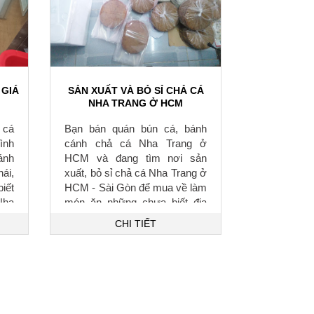
 GIÁ
SẢN XUẤT VÀ BỎ SỈ CHẢ CÁ
NHA TRANG Ở HCM
 cá
Bạn bán quán bún cá, bánh
ình
cánh chả cá Nha Trang ở
ánh
HCM và đang tìm nơi sản
hái,
xuất, bỏ sỉ chả cá Nha Trang ở
iết
HCM - Sài Gòn để mua về làm
Nha
món ăn những chưa biết địa
rẻ?
chỉ sản xuất và bỏ sỉ?
CHI TIẾT