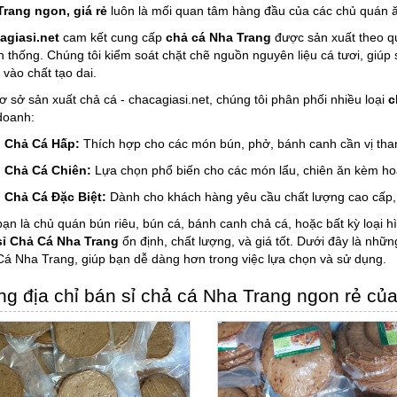
Trang ngon, giá rẻ
luôn là mối quan tâm hàng đầu của các chủ quán ă
agiasi.net
cam kết cung cấp
chả cá Nha Trang
được sản xuất theo qu
n thống. Chúng tôi kiểm soát chặt chẽ nguồn nguyên liệu cá tươi, giúp
 vào chất tạo dai.
ơ sở sản xuất chả cá - chacagiasi.net, chúng tôi phân phối nhiều loại
c
doanh:
Chả Cá Hấp:
Thích hợp cho các món bún, phở, bánh canh cần vị tha
Chả Cá Chiên:
Lựa chọn phổ biến cho các món lẩu, chiên ăn kèm hoặ
Chả Cá Đặc Biệt:
Dành cho khách hàng yêu cầu chất lượng cao cấp, 
ạn là chủ quán bún riêu, bún cá, bánh canh chả cá, hoặc bất kỳ loại
sỉ Chả Cá Nha Trang
ổn định, chất lượng, và giá tốt. Dưới đây là những
á Nha Trang, giúp bạn dễ dàng hơn trong việc lựa chọn và sử dụng.
g địa chỉ bán sỉ chả cá Nha Trang ngon rẻ của