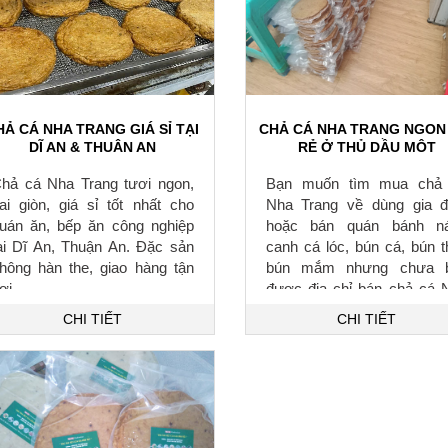
HẢ CÁ NHA TRANG GIÁ SỈ TẠI
CHẢ CÁ NHA TRANG NGON
DĨ AN & THUẬN AN
RẺ Ở THỦ DẦU MỘT
hả cá Nha Trang tươi ngon,
Bạn muốn tìm mua chả
ai giòn, giá sỉ tốt nhất cho
Nha Trang về dùng gia đ
uán ăn, bếp ăn công nghiệp
hoặc bán quán bánh n
ại Dĩ An, Thuận An. Đặc sản
canh cá lóc, bún cá, bún t
hông hàn the, giao hàng tận
bún mắm nhưng chưa b
ơi.
được địa chỉ bán chả cá 
Trang ngon chuận vị và giá 
CHI TIẾT
CHI TIẾT