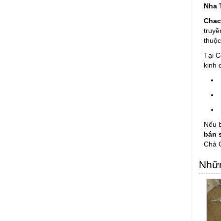
Nha 
Chac
truyề
thuộc
Tại C
kinh 
Nếu b
bán 
Chả C
Nhữn