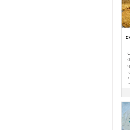
C
C
d
q
t
k
n