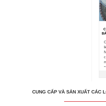
C
BÁ
C
l
N
c
m
n
b
CUNG CẤP VÀ SẢN XUẤT CÁC L