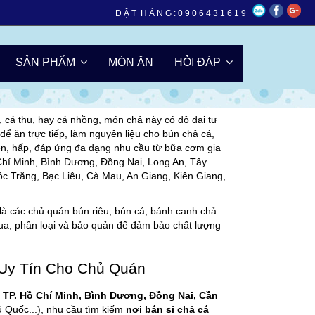
Đ Ặ T H À N G :
0 9 0 6 4 3 1 6 1 9
Giá Tốt
SẢN PHẨM
MÓN ĂN
HỎI ĐÁP
ủa thành phố biển xinh đẹp Nha Trang, mang trong
nh linh hồn không thể thiếu trong nhiều món ăn
 cá thu, hay cá nhồng, món chả này có độ dai tự
để ăn trực tiếp, làm nguyên liệu cho bún chả cá,
iên, hấp, đáp ứng đa dạng nhu cầu từ bữa cơm gia
Chí Minh, Bình Dương, Đồng Nai, Long An, Tây
c Trăng, Bạc Liêu, Cà Mau, An Giang, Kiên Giang,
 là các chủ quán bún riêu, bún cá, bánh canh chả
mua, phân loại và bảo quản để đảm bảo chất lượng
 Uy Tín Cho Chủ Quán
ư
TP. Hồ Chí Minh, Bình Dương, Đồng Nai, Cần
 Quốc...), nhu cầu tìm kiếm
nơi bán sỉ chả cá