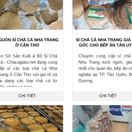
GUỒN SỈ CHẢ CÁ NHA TRANG
SỈ CHẢ CÁ NHA TRANG GIÁ
Ở CẦN THƠ
GỐC CHO BẾP ĂN TÂN U
ơ Sở Sản Xuất & Bỏ Sỉ Chả
Chuyên cung cấp sỉ chả
á - Chacagiasi.net đang cung
Nha Trang tươi ngon, giá
ấp sỉ các loại chả cá Nha
nhất cho quán ăn, bếp ăn c
rang ở Cần Thơ với giá rẻ và
nghiệp tại TP. Tân Uyên, B
a dạng các loại chả cá từ
Dương.
ấp, chiên và tươi.
CHI TIẾT
CHI TIẾT