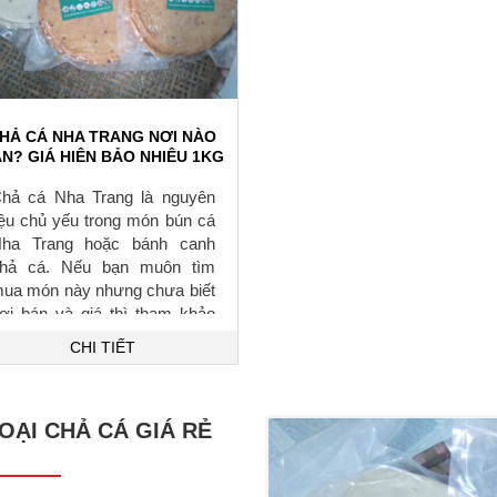
HẢ CÁ NHA TRANG NƠI NÀO
N? GIÁ HIỆN BẢO NHIÊU 1KG
VÀ LÀM MÓN GÌ?
hả cá Nha Trang là nguyên
iệu chủ yếu trong món bún cá
ha Trang hoặc bánh canh
hả cá. Nếu bạn muôn tìm
ua món này nhưng chưa biết
ơi bán và giá thì tham khảo
ài này nhé
CHI TIẾT
OẠI CHẢ CÁ GIÁ RẺ