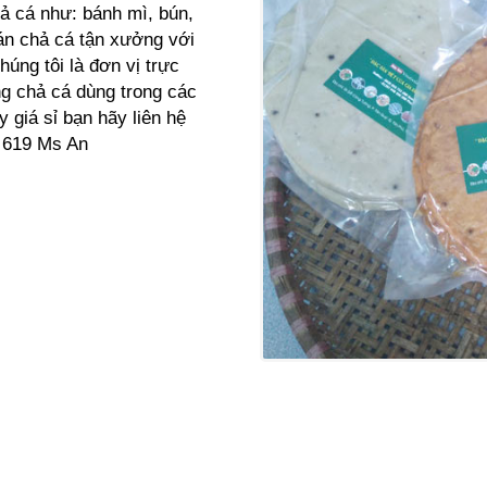
ả cá như: bánh mì, bún,
án chả cá tận xưởng với
úng tôi là đơn vị trực
ng chả cá dùng trong các
giá sỉ bạn hãy liên hệ
1 619 Ms An