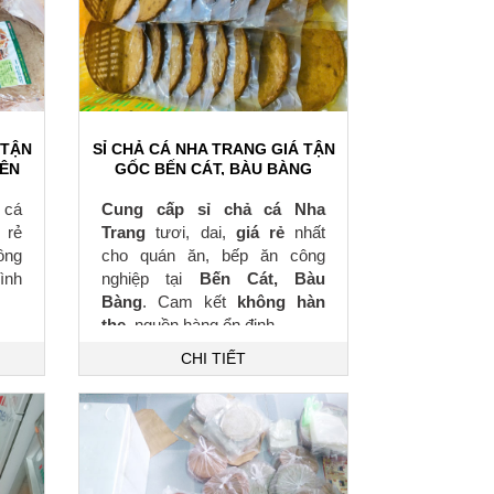
 TẬN
SỈ CHẢ CÁ NHA TRANG GIÁ TẬN
YÊN
GỐC BẾN CÁT, BÀU BÀNG
 cá
Cung cấp sỉ chả cá Nha
 rẻ
Trang
tươi, dai,
giá rẻ
nhất
ông
cho quán ăn, bếp ăn công
ình
nghiệp tại
Bến Cát, Bàu
Bàng
. Cam kết
không hàn
the
, nguồn hàng ổn định.
CHI TIẾT