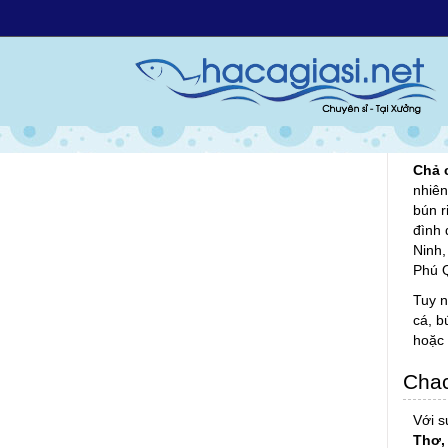
Nguồ
Chả 
mình 
Việt,
Chả 
nhiên
bún r
đình 
Ninh,
Phú Q
Tuy n
cá, b
hoặc 
Chac
Với s
Thơ,